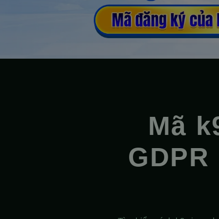
Mã k
GDPR 