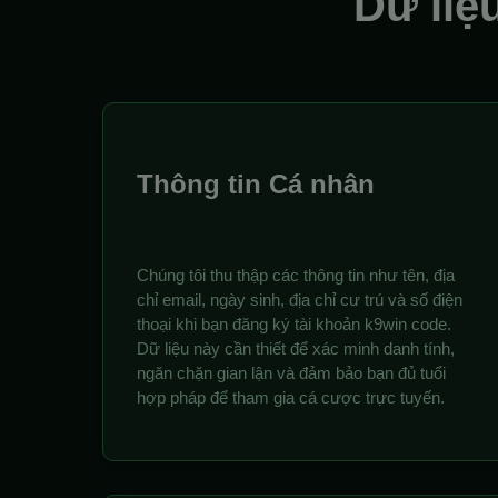
Dữ liệ
Thông tin Cá nhân
Chúng tôi thu thập các thông tin như tên, địa
chỉ email, ngày sinh, địa chỉ cư trú và số điện
thoại khi bạn đăng ký tài khoản k9win code.
Dữ liệu này cần thiết để xác minh danh tính,
ngăn chặn gian lận và đảm bảo bạn đủ tuổi
hợp pháp để tham gia cá cược trực tuyến.