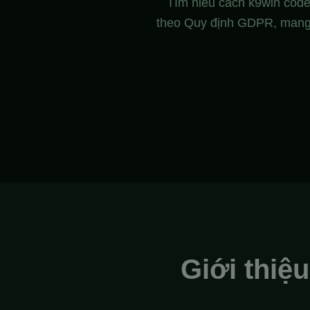
Tìm hiểu cách k9win code
theo Quy định GDPR, mang 
Giới thiệ